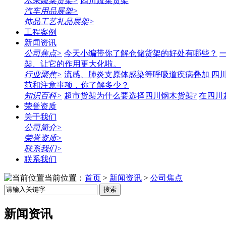
水果蔬菜货架>
四川蔬菜货架
汽车用品展架>
饰品工艺礼品展架>
工程案例
新闻资讯
公司焦点>
今天小编带你了解仓储货架的好处有哪些？
架、让它的作用更大化啦。
行业聚焦>
流感、肺炎支原体感染等呼吸道疾病叠加 四
范和注意事项，你了解多少？
知识百科>
超市货架为什么要选择四川钢木货架?
在四川
荣誉资质
关于我们
公司简介>
荣誉资质>
联系我们>
联系我们
当前位置：
首页
>
新闻资讯
>
公司焦点
搜索
新闻资讯