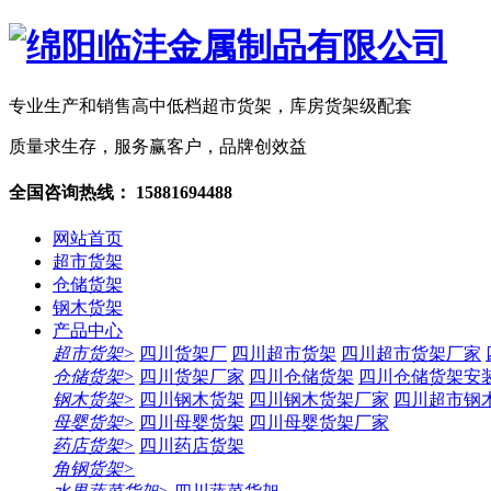
专业生产和销售高中低档超市货架，库房货架级配套
质量求生存，服务赢客户，品牌创效益
全国咨询热线：
15881694488
网站首页
超市货架
仓储货架
钢木货架
产品中心
超市货架>
四川货架厂
四川超市货架
四川超市货架厂家
仓储货架>
四川货架厂家
四川仓储货架
四川仓储货架安
钢木货架>
四川钢木货架
四川钢木货架厂家
四川超市钢
母婴货架>
四川母婴货架
四川母婴货架厂家
药店货架>
四川药店货架
角钢货架>