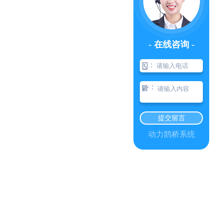
- 在线咨询 -
：
：
提交留言
动力鹊桥系统